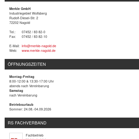
Merkle GmbH
Industriegebiet Wolfsberg
Rudolf-Diesel-Str. 2
72202 Nagold
Tel.:
07452 / 83 82-0
Fax:
07452 / 83 82-10
E-Mail:
info@merkle-nagold.de
Web:
www.merkle-nagold.de
ÖFFNUNGSZEITEN
Montag-Freitag
8:00-12:00 & 13:30-17:00 Uhr
abends nach Vereinbarung
Samstag
nach Vereinbarung
Betriebsurlaub
Sommer: 24.08.-04.09.2026
RS FACHVERBAND
Fachbetrieb