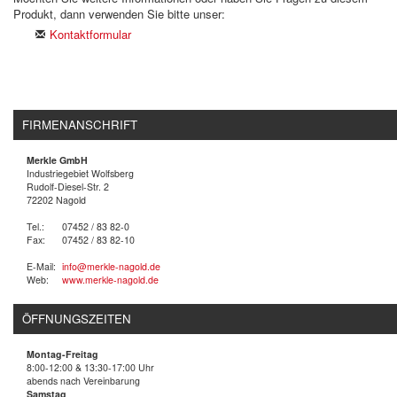
Produkt, dann verwenden Sie bitte unser:
Kontaktformular
FIRMENANSCHRIFT
Merkle GmbH
Industriegebiet Wolfsberg
Rudolf-Diesel-Str. 2
72202 Nagold
Tel.:
07452 / 83 82-0
Fax:
07452 / 83 82-10
E-Mail:
info@merkle-nagold.de
Web:
www.merkle-nagold.de
ÖFFNUNGSZEITEN
Montag-Freitag
8:00-12:00 & 13:30-17:00 Uhr
abends nach Vereinbarung
Samstag